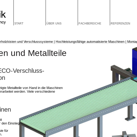
START
ÜBER UNS
FACHBEREICHE
REFERENZEN
rholzkisten und Verschlusssysteme
|
Hochleistungsfähige automatisierte Maschinen
|
Montag
 und Metallteile
ECO-Verschluss-
on
gte Metallteile von Hand in die Maschinen
verarbeitet werden. Viele verschiedene
inen
it
r den Einstieg
ie für
n.