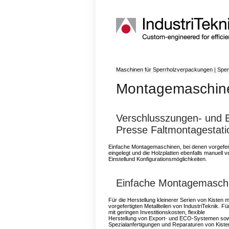
Maschinen für Sperrholzverpackungen
|
Sper
Montagemaschinen
Verschlusszungen- und 
Presse Faltmontagestati
Einfache Montagemaschinen, bei denen vorgeferti
eingelegt und die Holzplatten ebenfalls manuell 
Einstellund Konfigurationsmöglichkeiten.
Einfache Montagemasch
Für die Herstellung kleinerer Serien von Kisten m
vorgefertigten Metallteilen von IndustriTeknik. Fü
mit geringen Investitionskosten, flexible
Herstellung von Export- und ECO-Systemen sow
Spezialanfertigungen und Reparaturen von Kiste