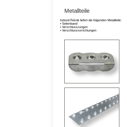
Metallteile
IndustriTeknik liefert die folgenden Metallteile:
• Seitenband
• Verschlusszungen
• Verschlussvorrichtungen